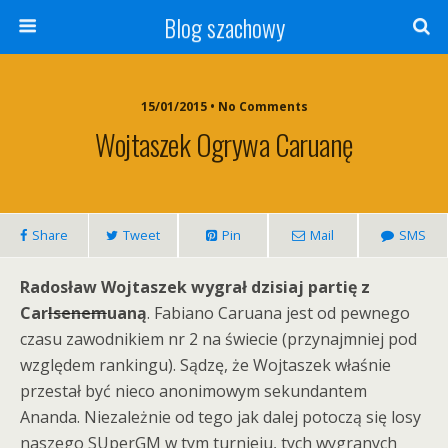
Blog szachowy
15/01/2015 • No Comments
Wojtaszek Ogrywa Caruanę
Share
Tweet
Pin
Mail
SMS
Radosław Wojtaszek wygrał dzisiaj partię z
Car
lsenem
uaną
. Fabiano Caruana jest od pewnego
czasu zawodnikiem nr 2 na świecie (przynajmniej pod
względem rankingu). Sądzę, że Wojtaszek właśnie
przestał być nieco anonimowym sekundantem
Ananda. Niezależnie od tego jak dalej potoczą się losy
naszego SUperGM w tym turnieju, tych wygranych