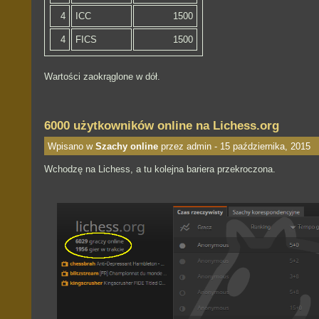
4
ICC
1500
4
FICS
1500
Wartości zaokrąglone w dół.
6000 użytkowników online na Lichess.org
Wpisano w
Szachy online
przez admin - 15 października, 2015
Wchodzę na Lichess, a tu kolejna bariera przekroczona.