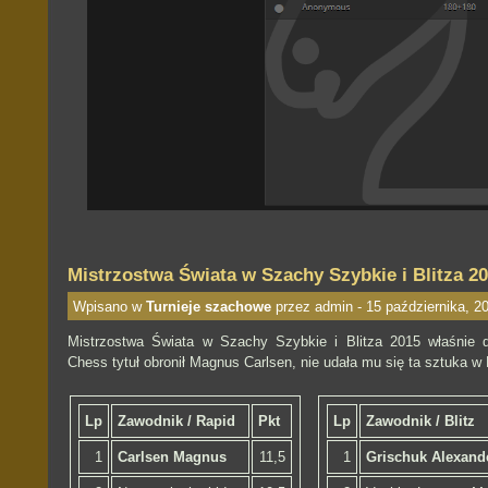
Mistrzostwa Świata w Szachy Szybkie i Blitza 2
Wpisano w
Turnieje szachowe
przez admin - 15 października, 2
Mistrzostwa Świata w Szachy Szybkie i Blitza 2015 właśnie 
Chess tytuł obronił Magnus Carlsen, nie udała mu się ta sztuka w B
Lp
Zawodnik / Rapid
Pkt
Lp
Zawodnik / Blitz
1
Carlsen Magnus
11,5
1
Grischuk Alexand