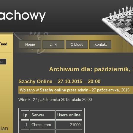
Feed
Home
Linki
O blogu
Kontakt
Archiwum dla: październik,
Szachy Online – 27.10.2015 – 20:00
Wpisano w
Szachy online
przez admin - 27 października, 2015
Wtorek, 27 października 2015, około 20:00
Lp
Serwer
Users online
1
Chess.com
21000
nian