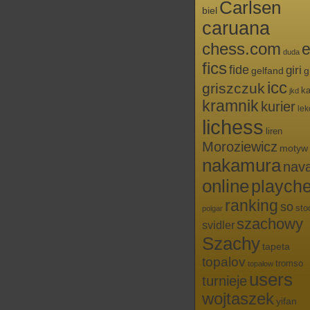
Carlsen
biel
caruana
chess.com
e
duda
fics
fide
giri
g
gelfand
icc
griszczuk
ka
jkd
kramnik
kurier
lek
lichess
liren
Moroziewicz
motyw
nakamura
nav
online
playch
ranking
so
sto
polgar
szachowy
svidler
Szachy
tapeta
topalov
tromso
topałow
users
turnieje
wojtaszek
yifan