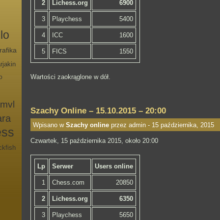
2
Lichess.org
6900
3
Playchess
5400
lo
4
ICC
1600
rafika
5
FICS
1550
rjakin
Wartości zaokrąglone w dół.
o
mvl
Szachy Online – 15.10.2015 – 20:00
ara
Wpisano w
Szachy online
przez admin - 15 października, 2015
ess
Czwartek, 15 października 2015, około 20:00
ckfish
Lp
Serwer
Users online
1
Chess.com
20850
2
Lichess.org
6350
3
Playchess
5650