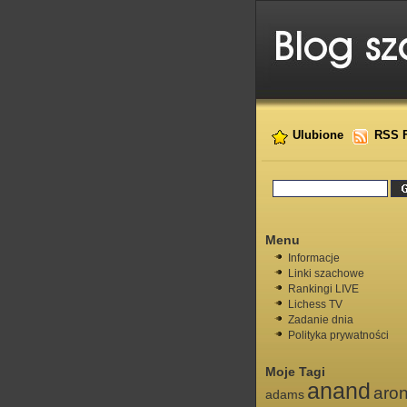
Ulubione
RSS 
Menu
Informacje
Linki szachowe
Rankingi LIVE
Lichess TV
Zadanie dnia
Polityka prywatności
Moje Tagi
anand
aro
adams