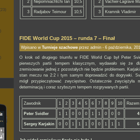
2
Nepomniachtchi Ian
10,5
2
Vachier-Lagrave M
(23)
3
Radjabov Teimour
10,5
3
Kramnik Vladimir
)
FIDE World Cup 2015 – runda 7 – Finał
Wpisano w
Turnieje szachowe
przez admin - 6 października, 20
O krok od drugiego triumfu w FIDE World Cup był Peter Svi
)
pierwszych partii tempem klasycznym, wydawało się że dla
zremisowanie jednej z pozostałych nie będzie problemem. Karjak
stan meczu na 2:2 i tym samym doprowadzić do dogrywki. Svid
mógł przypieczętować zwycięstwo. Ostatecznie zwyciężyła 
determinacją i coraz szybszym tempem rozgrywanych partii.
Zawodnik
1
2
3
4
5
6
7
8
9
10
Razem
Peter Svidler
1
1
0
0
0
1
1
0
0
0
4
Sergey Karjakin
0
0
1
1
1
0
0
1
1
1
6