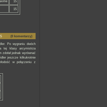
axime
15
15
15
(0 komentarzy)
dler. Po wygraniu dwóch
 tej klasy arcymistrza
in zdołał jednak wyrównać
ler jeszcze kilkukrotnie
młodość w połączeniu z