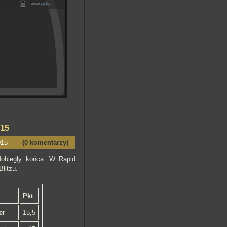
015
015
(0 komentarzy)
dobiegły końca. W Rapid
litzu.
Pkt
er
15,5