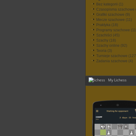
Bez kategorii
(1)
Czasopisma szachowe
Grafiki szachowe
(9)
Mecze szachowe
(11)
Praktyka
(18)
Programy szachowe
(11
Szachiści
(45)
Szachy
(18)
Szachy online
(92)
Teoria
(3)
Turnieje szachowe
(127
Zadania szachowe
(4)
My Lichess