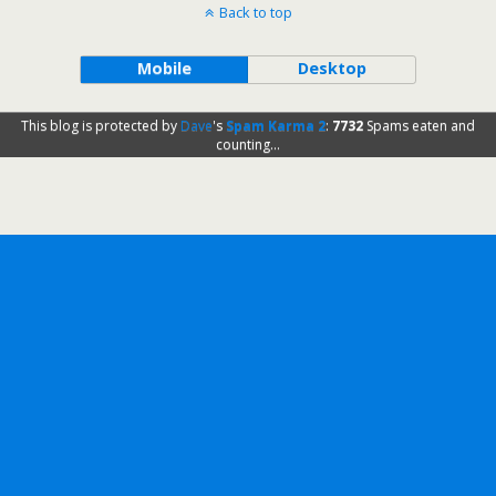
Back to top
Mobile
Desktop
This blog is protected by
Dave
's
Spam Karma 2
:
7732
Spams eaten and
counting...