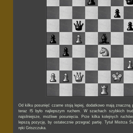
Od kilku posunięć czarne stoją lepiej, dodatkowo mają znaczn
teraz f5 było najlepszym ruchem. W szachach szybkich trud
najsilniejsze, możliwe posunięcia. Prze kilka kolejnych ruchó
lepszą pozycję, by ostatecznie przegrać partię. Tytuł Mistrza Ś
ręki Griszczuka.