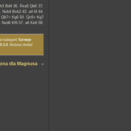
Kh3 Bd4 36. Rxa5 Qb6 37.
 Nxb4 Bxb2 43. a4 f4 44.
9. Qb7+ Kg6 50. Qc6+ Kg7
 Nxd6 Kf6 57. a6 Ke6 58.
 w kategorii
Turnieje
S 2.0
. Możesz dodać
rona dla Magnusa
»