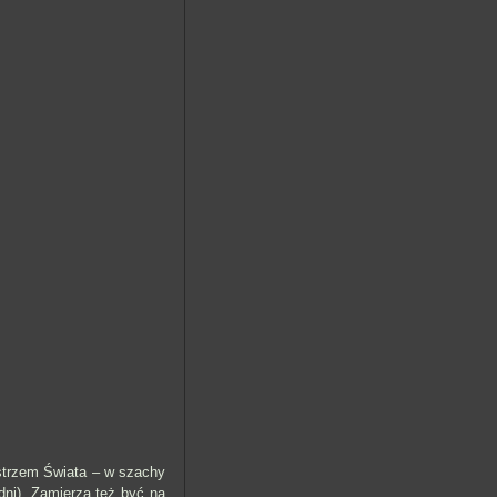
strzem Świata – w szachy
 dni). Zamierza też być na