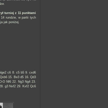
dze.
ył turniej z 11 punktami
 14 rundzie, w partii tych
a jak poniżej.
Nge2 c6 8. c5 b5 9. cxd6
 Qxb6 15. Be3 d5 16. Qd3
O-O Nf6 22. Ng3 Ng4 23.
28. g3 Nxf2 29. Kxf2 Qc6