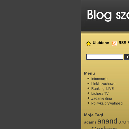
Ulubione
RSS 
Menu
Informacje
Linki szachowe
Rankingi LIVE
Lichess TV
Zadanie dnia
Polityka prywatności
Moje Tagi
anand
aro
adams