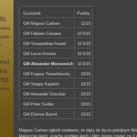
Uczestnik
Punkty
lo
GM Magnus Carlsen
11/15
rafika
GM Fabiano Caruana
10.5/15
rjakin
GM Viswanathan Anand
10.5/15
o
GM Levon Aronian
10.5/15
mvl
GM Alexander Morozevich
10.5/15
ara
GM Evgeny Tomashevsky
10/15
ess
GM Sergey Karjakin
10/15
ckfish
GM Alexander Grischuk
10/15
GM Peter Svidler
10/15
GM Etienne Bacrot
10/15
Magnus Carlsen ogłosił niedawno, że dąży do bycia potrójnym Mi
klasyczne (jest), szachy szybkie (jest) i blitz (może zostać za 2