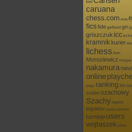
Carlsen
biel
caruana
chess.com
e
duda
fics
fide
giri
g
gelfand
icc
griszczuk
ka
jkd
kramnik
kurier
lek
lichess
liren
Moroziewicz
motyw
nakamura
nav
online
playch
ranking
so
sto
polgar
szachowy
svidler
Szachy
tapeta
topalov
tromso
topałow
users
turnieje
wojtaszek
yifan