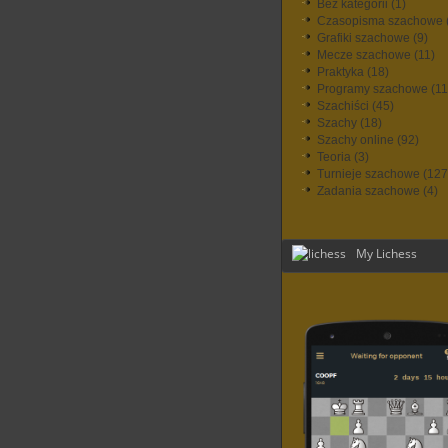
Bez kategorii
(1)
Czasopisma szachowe
Grafiki szachowe
(9)
Mecze szachowe
(11)
Praktyka
(18)
Programy szachowe
(11
Szachiści
(45)
Szachy
(18)
Szachy online
(92)
Teoria
(3)
Turnieje szachowe
(127
Zadania szachowe
(4)
My Lichess