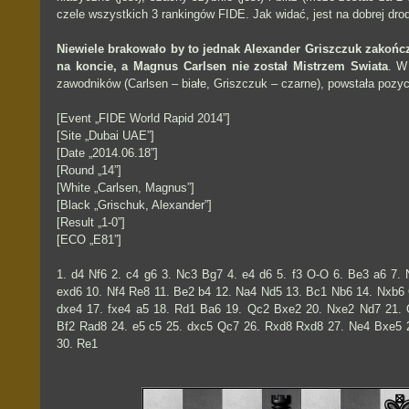
czele wszystkich 3 rankingów FIDE. Jak widać, jest na dobrej dro
Niewiele brakowało by to jednak Alexander Griszczuk zakończ
na koncie, a Magnus Carlsen nie został Mistrzem Swiata
. W
zawodników (Carlsen – białe, Griszczuk – czarne), powstała pozycj
[Event „FIDE World Rapid 2014”]
[Site „Dubai UAE”]
[Date „2014.06.18”]
[Round „14”]
[White „Carlsen, Magnus”]
[Black „Grischuk, Alexander”]
[Result „1-0”]
[ECO „E81”]
1. d4 Nf6 2. c4 g6 3. Nc3 Bg7 4. e4 d6 5. f3 O-O 6. Be3 a6 7. 
exd6 10. Nf4 Re8 11. Be2 b4 12. Na4 Nd5 13. Bc1 Nb6 14. Nxb6
dxe4 17. fxe4 a5 18. Rd1 Ba6 19. Qc2 Bxe2 20. Nxe2 Nd7 21. 
Bf2 Rad8 24. e5 c5 25. dxc5 Qc7 26. Rxd8 Rxd8 27. Ne4 Bxe5 
30. Re1