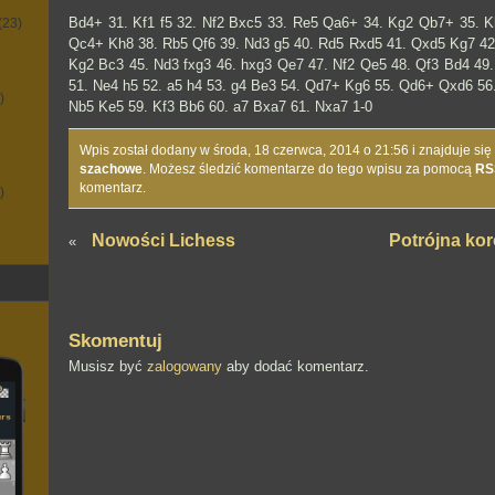
Bd4+ 31. Kf1 f5 32. Nf2 Bxc5 33. Re5 Qa6+ 34. Kg2 Qb7+ 35. 
(23)
Qc4+ Kh8 38. Rb5 Qf6 39. Nd3 g5 40. Rd5 Rxd5 41. Qxd5 Kg7 42.
Kg2 Bc3 45. Nd3 fxg3 46. hxg3 Qe7 47. Nf2 Qe5 48. Qf3 Bd4 4
51. Ne4 h5 52. a5 h4 53. g4 Be3 54. Qd7+ Kg6 55. Qd6+ Qxd6 56.
)
Nb5 Ke5 59. Kf3 Bb6 60. a7 Bxa7 61. Nxa7 1-0
Wpis został dodany w środa, 18 czerwca, 2014 o 21:56 i znajduje się
szachowe
. Możesz śledzić komentarze do tego wpisu za pomocą
RS
komentarz.
)
Nowości Lichess
Potrójna ko
«
Skomentuj
Musisz być
zalogowany
aby dodać komentarz.