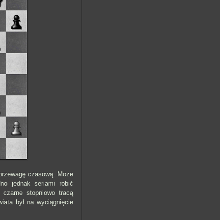
ą przewagę czasową. Może
no jednak seriami robić
w czarne stopniowo tracą
wiata był na wyciągnięcie