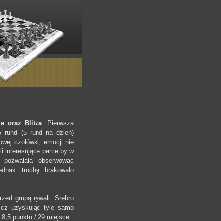
e oraz Blitza
. Pierwsza
 rund (5 rund na dzień)
wej czołówki, emocji nie
i interesujące partie by w
e pozwalała obserwować
jednak trochę brakowało
zed grupą rywali. Srebro
wicz uzyskując tyle samo
8,5 punktu / 29 miejsce.