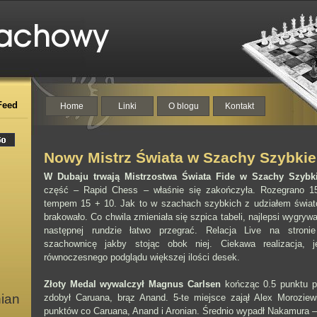
Feed
Home
Linki
O blogu
Kontakt
Nowy Mistrz Świata w Szachy Szybkie
W Dubaju trwają Mistrzostwa Świata Fide w Szachy Szybki
część – Rapid Chess – właśnie się zakończyła. Rozegrano 15
tempem 15 + 10. Jak to w szachach szybkich z udziałem świato
brakowało. Co chwila zmieniała się szpica tabeli, najlepsi wygrywal
następnej rundzie łatwo przegrać. Relacja Live na stroni
szachownicę jakby stojąc obok niej. Ciekawa realizacja, 
równoczesnego podglądu większej ilości desek.
Złoty Medal wywalczył Magnus Carlsen
kończąc 0.5 punktu pr
nian
zdobył Caruana, brąz Anand. 5-te miejsce zajął Alex Morozie
punktów co Caruana, Anand i Aronian. Średnio wypadł Nakamura – 