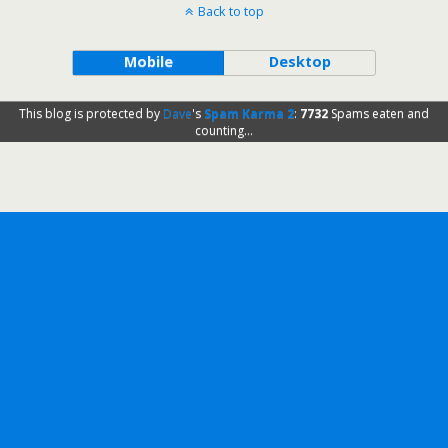
Back to top
Mobile
Desktop
This blog is protected by
Dave
's
Spam Karma 2
:
7732
Spams eaten and
counting...