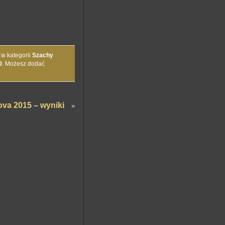
 w kategorii
Szachy
0
. Możesz dodać
va 2015 – wyniki
»