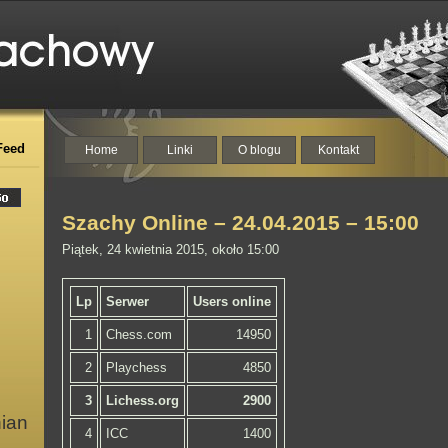
Feed
Home
Linki
O blogu
Kontakt
Szachy Online – 24.04.2015 – 15:00
Piątek, 24 kwietnia 2015, około 15:00
Lp
Serwer
Users online
1
Chess.com
14950
2
Playchess
4850
3
Lichess.org
2900
nian
4
ICC
1400