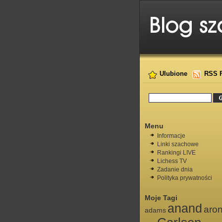
Ulubione
RSS 
Menu
Informacje
Linki szachowe
Rankingi LIVE
Lichess TV
Zadanie dnia
Polityka prywatności
Moje Tagi
anand
aro
adams