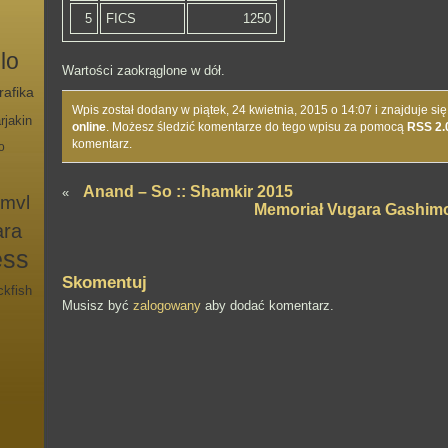
5
FICS
1250
lo
Wartości zaokrąglone w dół.
rafika
Wpis został dodany w piątek, 24 kwietnia, 2015 o 14:07 i znajduje się
rjakin
online
. Możesz śledzić komentarze do tego wpisu za pomocą
RSS 2.
komentarz.
o
Anand – So :: Shamkir 2015
«
mvl
Memoriał Vugara Gashimo
ara
ess
Skomentuj
ckfish
Musisz być
zalogowany
aby dodać komentarz.