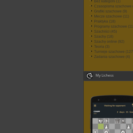
Bez kategorii
(1)
Czasopisma szachowe
Grafiki szachowe
(9)
Mecze szachowe
(11)
Praktyka
(18)
Programy szachowe
(11
Szachiści
(45)
Szachy
(18)
Szachy online
(92)
Teoria
(3)
Turnieje szachowe
(127
Zadania szachowe
(4)
My Lichess