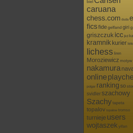
Carlsen
biel
caruana
chess.com
e
duda
fics
fide
giri
g
gelfand
icc
griszczuk
ka
jkd
kramnik
kurier
lek
lichess
liren
Moroziewicz
motyw
nakamura
nav
online
playch
ranking
so
sto
polgar
szachowy
svidler
Szachy
tapeta
topalov
tromso
topałow
users
turnieje
wojtaszek
yifan