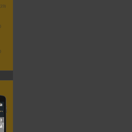
(23)
)
)