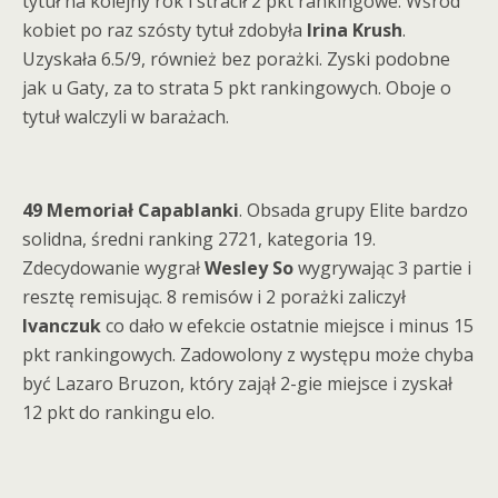
tytuł na kolejny rok i stracił 2 pkt rankingowe. Wśród
kobiet po raz szósty tytuł zdobyła
Irina Krush
.
Uzyskała 6.5/9, również bez porażki. Zyski podobne
jak u Gaty, za to strata 5 pkt rankingowych. Oboje o
tytuł walczyli w barażach.
49 Memoriał Capablanki
. Obsada grupy Elite bardzo
solidna, średni ranking 2721, kategoria 19.
Zdecydowanie wygrał
Wesley So
wygrywając 3 partie i
resztę remisując. 8 remisów i 2 porażki zaliczył
Ivanczuk
co dało w efekcie ostatnie miejsce i minus 15
pkt rankingowych. Zadowolony z występu może chyba
być Lazaro Bruzon, który zajął 2-gie miejsce i zyskał
12 pkt do rankingu elo.