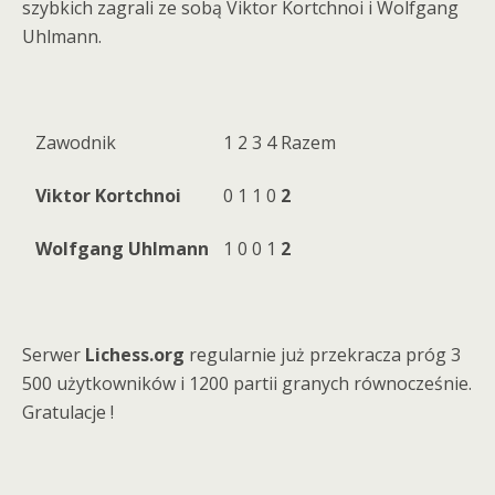
szybkich zagrali ze sobą Viktor Kortchnoi i Wolfgang
Uhlmann.
Zawodnik
1
2
3
4
Razem
Viktor Kortchnoi
0
1
1
0
2
Wolfgang Uhlmann
1
0
0
1
2
Serwer
Lichess.org
regularnie już przekracza próg 3
500 użytkowników i 1200 partii granych równocześnie.
Gratulacje !