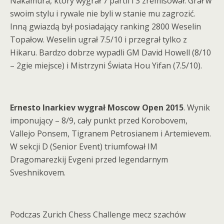
Nakamura, który wygrał 7 partii i 3 zremisował. Grał w
swoim stylu i rywale nie byli w stanie mu zagrozić.
Inną gwiazdą był posiadający ranking 2800 Weselin
Topałow. Weselin ugrał 7.5/10 i przegrał tylko z
Hikaru. Bardzo dobrze wypadli GM David Howell (8/10
– 2gie miejsce) i Mistrzyni Świata Hou Yifan (7.5/10).
Ernesto Inarkiev wygrał Moscow Open 2015
. Wynik
imponujący – 8/9, cały punkt przed Korobovem,
Vallejo Ponsem, Tigranem Petrosianem i Artemievem.
W sekcji D (Senior Event) triumfował IM
Dragomarezkij Evgeni przed legendarnym
Sveshnikovem.
Podczas Zurich Chess Challenge mecz szachów