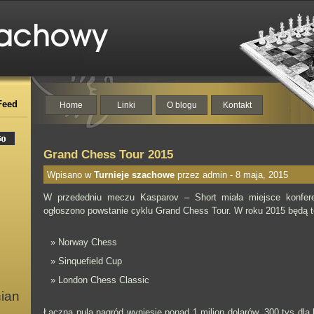
Feed
Home
Linki
O blogu
Kontakt
Grand Chess Tour 2015
Wpisano w
Turnieje szachowe
przez admin - 8 maja, 2015
W przededniu meczu Kasparov – Short miała miejsce konfere
ogłoszono powstanie cyklu Grand Chess Tour. W roku 2015 będą to 
Norway Chess
Sinquefield Cup
London Chess Classic
nian
Łączna pula nagród wyniesie ponad 1 milion dolarów. 300 tys dla 