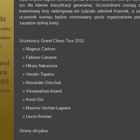
tys dla liderów klasyfikacji generalnej. Uczestnikami zostają
kwietniowej listy rankingowej elo (udziału odmówił Kramnik, a z
uczestnik turnieju będzie nominowany przez organizatorów po
lo
zasadzie dzikiej karty.
rafika
rjakin
Uczestnicy Grand Chess Tour 2015:
o
Magnus Carlsen
Fabiano Caruana
mvl
Hikaru Nakamura
ara
Veselin Topalov
ess
Alexander Grischuk
ckfish
Viswanathan Anand
Anish Giri
Maxime Vachier-Lagrave
Levon Aronian
Strona oficjalna: