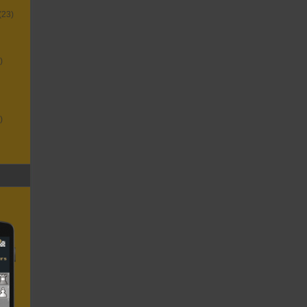
(23)
)
)