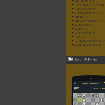
Bez kategorii
(1)
Czasopisma szachowe
Grafiki szachowe
(9)
Mecze szachowe
(11)
Praktyka
(18)
Programy szachowe
(11
Szachiści
(45)
Szachy
(18)
Szachy online
(92)
Teoria
(3)
Turnieje szachowe
(127
Zadania szachowe
(4)
My Lichess