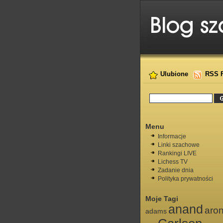
Ulubione
RSS 
Menu
Informacje
Linki szachowe
Rankingi LIVE
Lichess TV
Zadanie dnia
Polityka prywatności
Moje Tagi
anand
aro
adams