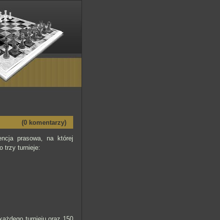
(0 komentarzy)
ncja prasowa, na której
trzy turnieje:
każdego turnieju oraz 150