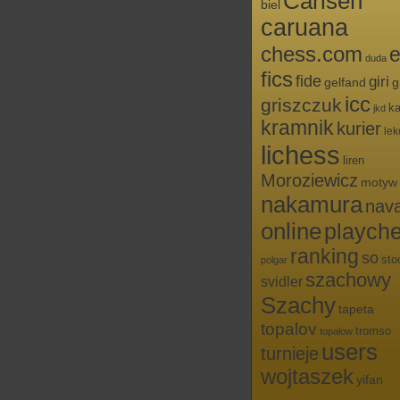
Carlsen
biel
caruana
chess.com
e
duda
fics
fide
giri
g
gelfand
icc
griszczuk
ka
jkd
kramnik
kurier
lek
lichess
liren
Moroziewicz
motyw
nakamura
nav
online
playch
ranking
so
sto
polgar
szachowy
svidler
Szachy
tapeta
topalov
tromso
topałow
users
turnieje
wojtaszek
yifan