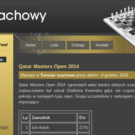
Feed
Home
Linki
O blogu
Kontakt
Qatar Masters Open 2014
Wpisano w
Turnieje szachowe
przez admin - 4 grudnia, 2014
Qatar Masters Open 2014 zgromadził wielu bardzo dobrych sza
zaskoczeniem był udział Vladimira Kramnika gdyż nie często
pokroju w turniejach typu open. Grupa uczestników z rankingiem
imponująco.
Lp
Zawodnik
Elo
nian
1
Giri Anish
2776