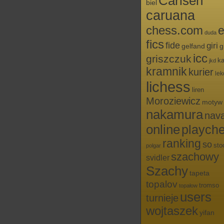
Carlsen
biel
caruana
chess.com
e
duda
fics
fide
giri
g
gelfand
icc
griszczuk
ka
jkd
kramnik
kurier
lek
lichess
liren
Moroziewicz
motyw
nakamura
nav
online
playch
ranking
so
sto
polgar
szachowy
svidler
Szachy
tapeta
topalov
tromso
topałow
users
turnieje
wojtaszek
yifan