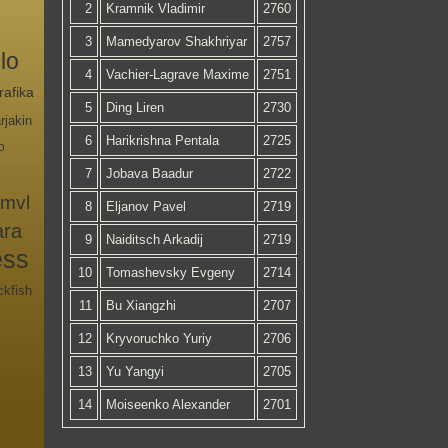
2
Kramnik Vladimir
2760
3
Mamedyarov Shakhriyar
2757
lo
4
Vachier-Lagrave Maxime
2751
rafika
5
Ding Liren
2730
rjakin
6
Harikrishna Pentala
2725
o
7
Jobava Baadur
2722
mvl
8
Eljanov Pavel
2719
ara
9
Naiditsch Arkadij
2719
ess
10
Tomashevsky Evgeny
2714
ckfish
11
Bu Xiangzhi
2707
12
Kryvoruchko Yuriy
2706
13
Yu Yangyi
2705
14
Moiseenko Alexander
2701