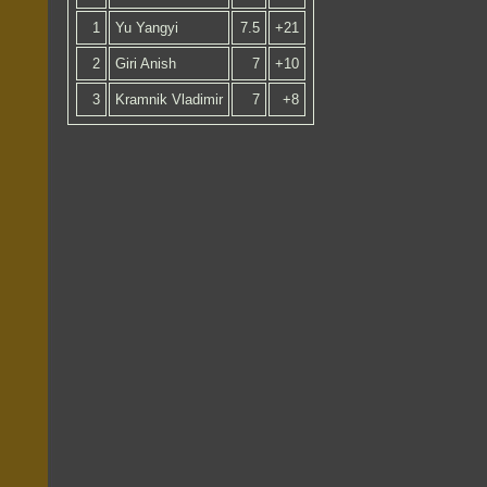
1
Yu Yangyi
7.5
+21
2
Giri Anish
7
+10
3
Kramnik Vladimir
7
+8