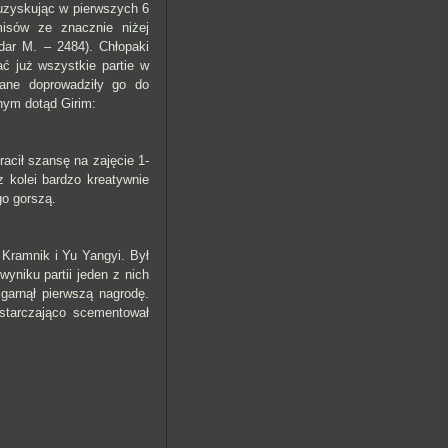
i uzyskując w pierwszych 6
isów ze znacznie niżej
dar M. – 2484). Chłopaki
ć już wszystkie partie w
grane doprowadziły go do
nym dotąd Girim:
racił szansę na zajęcie 1-
 kolei bardzo kreatywnie
go gorszą.
 Kramnik i Yu Yangyi. Był
yniku partii jeden z nich
zgarnął pierwszą nagrodę.
starczająco scementował