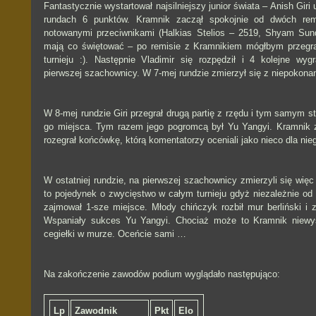
Fantastycznie wystartował najsilniejszy junior świata – Anish Gir
rundach 6 punktów. Kramnik zaczął spokojnie od dwóch rem
notowanymi przeciwnikami (Halkias Stelios – 2519, Shyam Sun
mają co świętować – po remisie z Kramnikiem mógłbym przegra
turnieju :). Następnie Vladimir się rozpędził i 4 kolejne wy
pierwszej szachownicy. W 7-mej rundzie zmierzył się z niepokona
W 8-mej rundzie Giri przegrał drugą partię z rzędu i tym samym st
go miejsca. Tym razem jego pogromcą był Yu Yangyi. Kramnik z
rozegrał końcówkę, którą komentatorzy oceniali jako nieco dla nie
W ostatniej rundzie, na pierwszej szachownicy zmierzyli się więc
to pojedynek o zwycięstwo w całym turnieju gdyż niezależnie od w
zajmował 1-sze miejsce. Młody chińczyk rozbił mur berliński i 
Wspaniały sukces Yu Yangyi. Chociaż może to Kramnik niewy
cegiełki w murze. Oceńcie sami …
Na zakończenie zawodów podium wyglądało następująco:
Lp
Zawodnik
Pkt
Elo