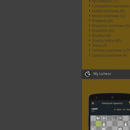
Bez kategorii
(1)
Czasopisma szachowe
Grafiki szachowe
(9)
Mecze szachowe
(11)
Praktyka
(18)
Programy szachowe
(11
Szachiści
(45)
Szachy
(18)
Szachy online
(92)
Teoria
(3)
Turnieje szachowe
(127
Zadania szachowe
(4)
My Lichess