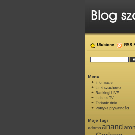
Ulubione
RSS 
Menu
Informacje
Linki szachowe
Rankingi LIVE
Lichess TV
Zadanie dnia
Polityka prywatności
Moje Tagi
anand
aro
adams