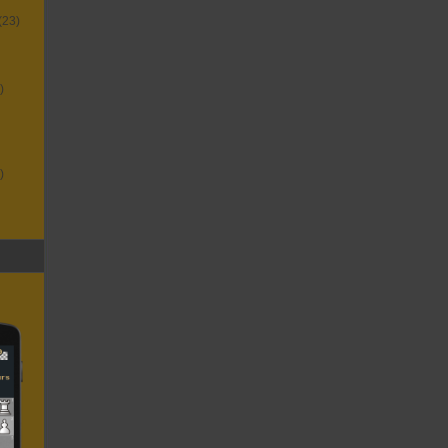
(23)
)
)